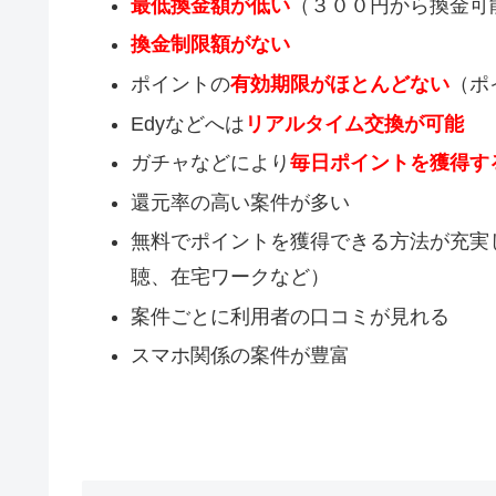
最低換金額が低い
（３００円から換金可
換金制限額がない
ポイントの
有効期限がほとんどない
（ポ
Edyなどへは
リアルタイム交換が可能
ガチャなどにより
毎日ポイントを獲得す
還元率の高い案件が多い
無料でポイントを獲得できる方法が充実
聴、在宅ワークなど）
案件ごとに利用者の口コミが見れる
スマホ関係の案件が豊富